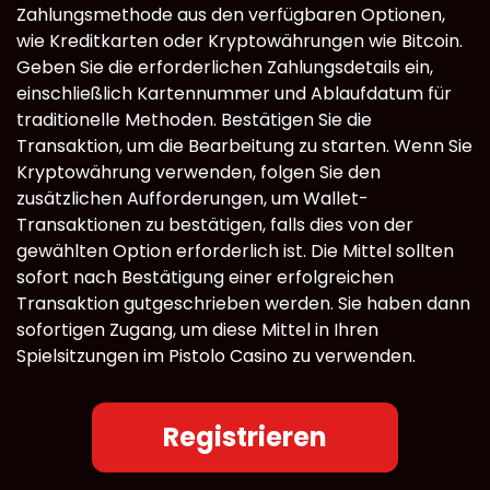
Zahlungsmethode aus den verfügbaren Optionen,
wie Kreditkarten oder Kryptowährungen wie Bitcoin.
Geben Sie die erforderlichen Zahlungsdetails ein,
einschließlich Kartennummer und Ablaufdatum für
traditionelle Methoden. Bestätigen Sie die
Transaktion, um die Bearbeitung zu starten. Wenn Sie
Kryptowährung verwenden, folgen Sie den
zusätzlichen Aufforderungen, um Wallet-
Transaktionen zu bestätigen, falls dies von der
gewählten Option erforderlich ist. Die Mittel sollten
sofort nach Bestätigung einer erfolgreichen
Transaktion gutgeschrieben werden. Sie haben dann
sofortigen Zugang, um diese Mittel in Ihren
Spielsitzungen im Pistolo Casino zu verwenden.
Registrieren