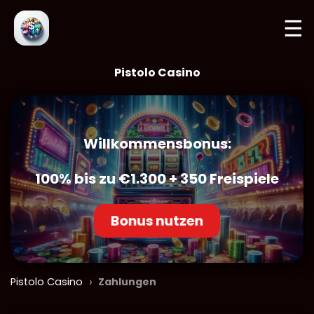
☰
Pistolo Casino
Willkommensbonus:
100% bis zu €1.300 + 350 Freispiele
Bonus nutzen
›
Pistolo Casino
Zahlungen