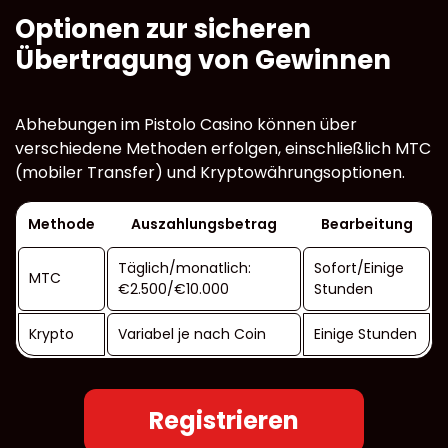
Optionen zur sicheren
Übertragung von Gewinnen
Abhebungen im Pistolo Casino können über
verschiedene Methoden erfolgen, einschließlich MTC
(mobiler Transfer) und Kryptowährungsoptionen.
Methode
Auszahlungsbetrag
Bearbeitung
Täglich/monatlich:
Sofort/Einige
MTC
€2.500/€10.000
Stunden
Krypto
Variabel je nach Coin
Einige Stunden
Registrieren