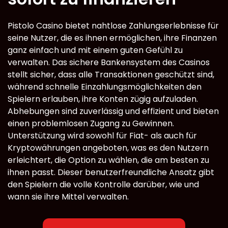
Pistolo Casino bietet nahtlose Zahlungserlebnisse für
seine Nutzer, die es ihnen ermöglichen, ihre Finanzen
ganz einfach und mit einem guten Gefühl zu
verwalten. Das sichere Bankensystem des Casinos
stellt sicher, dass alle Transaktionen geschützt sind,
während schnelle Einzahlungsmöglichkeiten den
Spielern erlauben, ihre Konten zügig aufzuladen.
Abhebungen sind zuverlässig und effizient und bieten
einen problemlosen Zugang zu Gewinnen.
Unterstützung wird sowohl für Fiat- als auch für
Kryptowährungen angeboten, was es den Nutzern
erleichtert, die Option zu wählen, die am besten zu
ihnen passt. Dieser benutzerfreundliche Ansatz gibt
den Spielern die volle Kontrolle darüber, wie und
wann sie ihre Mittel verwalten.