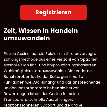
Registrieren
Zeit, Wissen in Handeln
umzuwandeln
Pistolo Casino lädt die Spieler ein, ihre bevorzugte
Zahlungsmethode aus einer Vielzahl von Optionen,
einschließlich fiat- und kryptowährungsbasierten
Wahlmöglichkeiten, auszuwählen. Die moderne
Benutzeroberfläche der Seite, gamifizierte
Funktionen wie „Go Hunting“ und das ansprechende
Belohnungsprogramm heben sie hervor.
Bewertungen loben das Casino für seine
Transparenz, schnelle Auszahlungen,
reaktionsschnellen Support und die große