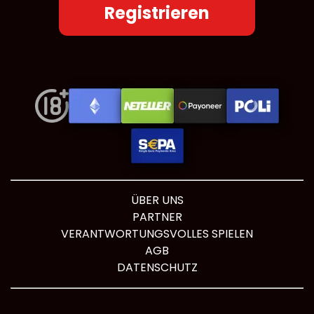
Registrieren
ÜBER UNS
PARTNER
VERANTWORTUNGSVOLLES SPIELEN
AGB
DATENSCHUTZ