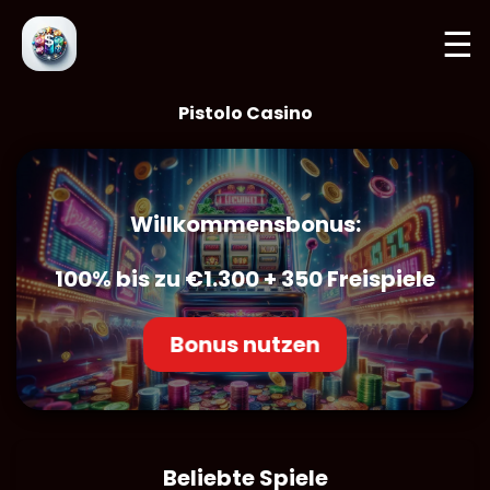
☰
Pistolo Casino
Willkommensbonus:
100% bis zu €1.300 + 350 Freispiele
Bonus nutzen
Beliebte Spiele