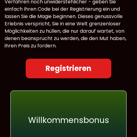
Verfahren noch unwiderstehlicher - geben Sie
einfach Ihren Code bei der Registrierung ein und
lassen Sie die Magie beginnen. Dieses genussvolle
Erlebnis verspricht, Sie in eine Welt grenzenloser
Möglichkeiten zu hüllen, die nur darauf wartet, von
denen beansprucht zu werden, die den Mut haben,
ihren Preis zu fordern.
Registrieren
Willkommensbonus