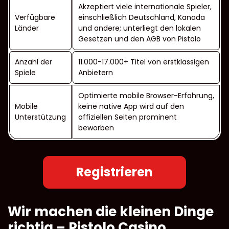
Akzeptiert viele internationale Spieler,
Verfügbare
einschließlich Deutschland, Kanada
Länder
und andere; unterliegt den lokalen
Gesetzen und den AGB von Pistolo
Anzahl der
11.000-17.000+ Titel von erstklassigen
Spiele
Anbietern
Optimierte mobile Browser-Erfahrung,
Mobile
keine native App wird auf den
Unterstützung
offiziellen Seiten prominent
beworben
Registrieren
Wir machen die kleinen Dinge
richtig – Pistolo Casino