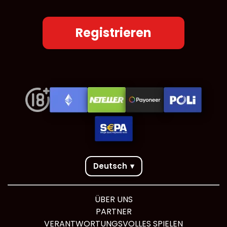
Registrieren
Deutsch
▾
ÜBER UNS
PARTNER
VERANTWORTUNGSVOLLES SPIELEN