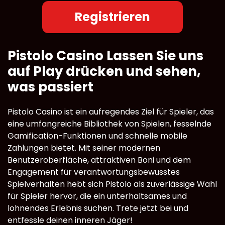
Registrieren
Pistolo Casino Lassen Sie uns
auf Play drücken und sehen,
was passiert
Pistolo Casino ist ein aufregendes Ziel für Spieler, das
eine umfangreiche Bibliothek von Spielen, fesselnde
Gamification-Funktionen und schnelle mobile
Zahlungen bietet. Mit seiner modernen
Benutzeroberfläche, attraktiven Boni und dem
Engagement für verantwortungsbewusstes
Spielverhalten hebt sich Pistolo als zuverlässige Wahl
für Spieler hervor, die ein unterhaltsames und
lohnendes Erlebnis suchen. Trete jetzt bei und
entfessle deinen inneren Jäger!