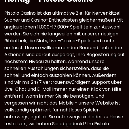
Pistolo Casino ist das ultimative Ziel für Nervenkitzel-
Sucher und Casino-Enthusiasten gleichermaßen! Mit
unglaublichen 11.000-17.000+ Spieltiteln zur Auswahl
werden Sie sich nie langweilen mit unserer riesigen
Bibliothek, die Slots, Live-Casino-Spiele und mehr
umfasst. Unsere willkommenden Boni und laufenden
Aktionen sind darauf ausgelegt, Ihre Begeisterung auf
höchstem Niveau zu halten, während unsere
schnellen Auszahlungen sicherstellen, dass Sie
schnell und einfach auszahlen können. Außerdem
sind wir mit 24/7 vertrauenswürdigem Support über
Live-Chat und E-Mail immer nur einen Klick von Hilfe
entfernt, wann immer Sie sie benötigen. Und
vergessen wir nicht das Mobile - unsere Website ist
vollständig optimiert für nahtloses Spielen
unterwegs, egal ob Sie unterwegs sind oder zu Hause
festsitzen, wir haben Sie abgedeckt! Im Pistolo