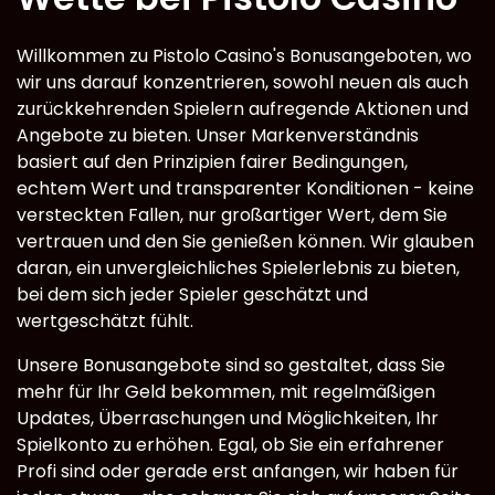
Willkommen zu Pistolo Casino's Bonusangeboten, wo
wir uns darauf konzentrieren, sowohl neuen als auch
zurückkehrenden Spielern aufregende Aktionen und
Angebote zu bieten. Unser Markenverständnis
basiert auf den Prinzipien fairer Bedingungen,
echtem Wert und transparenter Konditionen - keine
versteckten Fallen, nur großartiger Wert, dem Sie
vertrauen und den Sie genießen können. Wir glauben
daran, ein unvergleichliches Spielerlebnis zu bieten,
bei dem sich jeder Spieler geschätzt und
wertgeschätzt fühlt.
Unsere Bonusangebote sind so gestaltet, dass Sie
mehr für Ihr Geld bekommen, mit regelmäßigen
Updates, Überraschungen und Möglichkeiten, Ihr
Spielkonto zu erhöhen. Egal, ob Sie ein erfahrener
Profi sind oder gerade erst anfangen, wir haben für