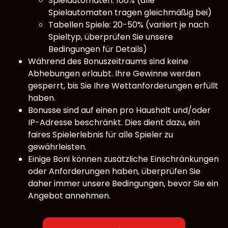
Spielautomaten: 100% (alle
Spielautomaten tragen gleichmäßig bei)
Tabellen Spiele: 20-50% (variiert je nach
Spieltyp, überprüfen Sie unsere
Bedingungen für Details)
Während des Bonuszeitraums sind keine
Abhebungen erlaubt. Ihre Gewinne werden
gesperrt, bis Sie Ihre Wettanforderungen erfüllt
haben.
Bonusse sind auf einen pro Haushalt und/oder
IP-Adresse beschränkt. Dies dient dazu, ein
faires Spielerlebnis für alle Spieler zu
gewährleisten.
Einige Boni können zusätzliche Einschränkungen
oder Anforderungen haben, überprüfen Sie
daher immer unsere Bedingungen, bevor Sie ein
Angebot annehmen.