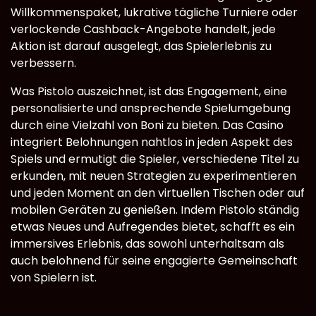
Willkommenspaket, lukrative tägliche Turniere oder
verlockende Cashback-Angebote handelt, jede
Aktion ist darauf ausgelegt, das Spielerlebnis zu
verbessern.
Was Pistolo auszeichnet, ist das Engagement, eine
personalisierte und ansprechende Spielumgebung
durch eine Vielzahl von Boni zu bieten. Das Casino
integriert Belohnungen nahtlos in jeden Aspekt des
Spiels und ermutigt die Spieler, verschiedene Titel zu
erkunden, mit neuen Strategien zu experimentieren
und jeden Moment an den virtuellen Tischen oder auf
mobilen Geräten zu genießen. Indem Pistolo ständig
etwas Neues und Aufregendes bietet, schafft es ein
immersives Erlebnis, das sowohl unterhaltsam als
auch belohnend für seine engagierte Gemeinschaft
von Spielern ist.