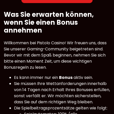
Was Sie erwarten können,
wenn Sie einen Bonus
annehmen
Willkommen bei Pistolo Casino! Wir freuen uns, dass
Sie unserer Gaming-Community beigetreten sind.
Bevor wir mit dem Spaß beginnen, nehmen Sie sich
bitte einen Moment Zeit, um diese wichtigen
Bonusregeln zu lesen.
Es kann immer nur ein
Bonus
aktiv sein.
Sie müssen Ihre Wettanforderungen innerhalb
von 14 Tagen nach Erhalt Ihres Bonuses erfüllen,
sonst verfällt er. Wir möchten sicherstellen,
dass Sie auf dem richtigen Weg bleiben.
Die Spielbeitragsprozentsätze gelten wie folgt: