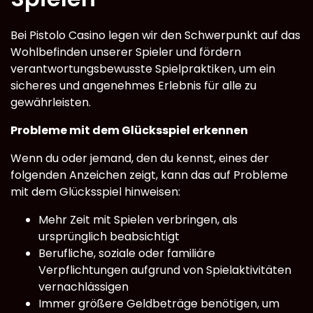
Bei Pistolo Casino legen wir den Schwerpunkt auf das
Wohlbefinden unserer Spieler und fördern
verantwortungsbewusste Spielpraktiken, um ein
sicheres und angenehmes Erlebnis für alle zu
gewährleisten.
Probleme mit dem Glücksspiel erkennen
Wenn du oder jemand, den du kennst, eines der
folgenden Anzeichen zeigt, kann das auf Probleme
mit dem Glücksspiel hinweisen:
Mehr Zeit mit Spielen verbringen, als
ursprünglich beabsichtigt
Berufliche, soziale oder familiäre
Verpflichtungen aufgrund von Spielaktivitäten
vernachlässigen
Immer größere Geldbeträge benötigen, um