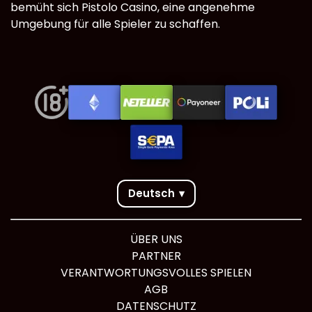
bemüht sich Pistolo Casino, eine angenehme
Umgebung für alle Spieler zu schaffen.
Deutsch
▾
ÜBER UNS
PARTNER
VERANTWORTUNGSVOLLES SPIELEN
AGB
DATENSCHUTZ